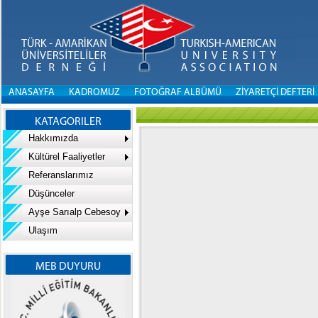
ANASAYFA
KADROMUZ
FOTOĞRAF ALBÜMÜ
ZİYARETÇİ DEFTERİ
KATAGORILER
Hakkımızda
Kültürel Faaliyetler
Referanslarımız
Düşünceler
Ayşe Sarıalp Cebesoy
Ulaşım
MEB DUYURU