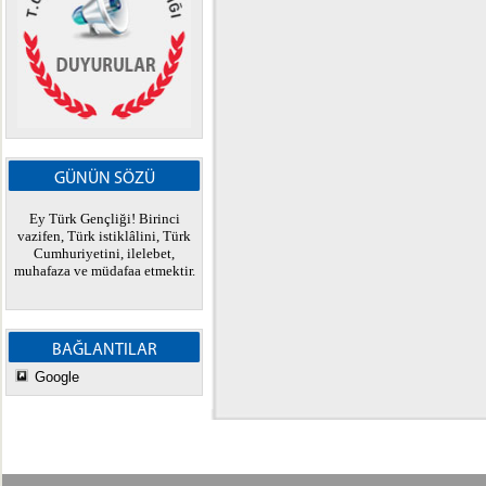
GÜNÜN SÖZÜ
Ey Türk Gençliği! Birinci
vazifen, Türk istiklâlini, Türk
Cumhuriyetini, ilelebet,
muhafaza ve müdafaa etmektir.
BAĞLANTILAR
Google