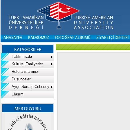
ANASAYFA
KADROMUZ
FOTOĞRAF ALBÜMÜ
ZİYARETÇİ DEFTERİ
KATAGORILER
Hakkımızda
Kültürel Faaliyetler
Referanslarımız
Düşünceler
Ayşe Sarıalp Cebesoy
Ulaşım
MEB DUYURU