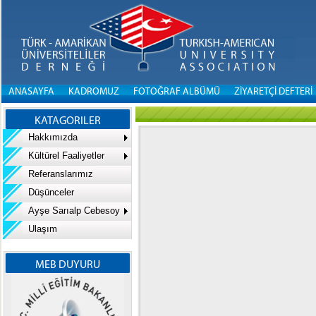
ANASAYFA
KADROMUZ
FOTOĞRAF ALBÜMÜ
ZİYARETÇİ DEFTERİ
KATAGORILER
Hakkımızda
Kültürel Faaliyetler
Referanslarımız
Düşünceler
Ayşe Sarıalp Cebesoy
Ulaşım
MEB DUYURU