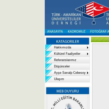
ANASAYFA
KADROMUZ
FOTOĞRAF 
KATAGORILER
Hakkımızda
Kültürel Faaliyetler
Referanslarımız
Düşünceler
Ayşe Sarıalp Cebesoy
Ulaşım
MEB DUYURU