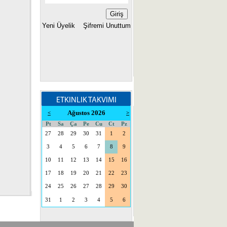
Yeni Üyelik
Şifremi Unuttum
ETKINLIK TAKVIMI
Ağustos 2026
<
>
Pt
Sa
Ça
Pe
Cu
Ct
Pz
27
28
29
30
31
1
2
3
4
5
6
7
8
9
10
11
12
13
14
15
16
17
18
19
20
21
22
23
24
25
26
27
28
29
30
31
1
2
3
4
5
6