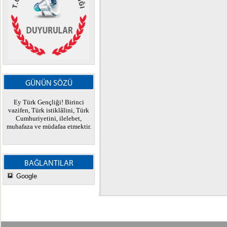
GÜNÜN SÖZÜ
Ey Türk Gençliği! Birinci
vazifen, Türk istiklâlini, Türk
Cumhuriyetini, ilelebet,
muhafaza ve müdafaa etmektir.
BAĞLANTILAR
Google