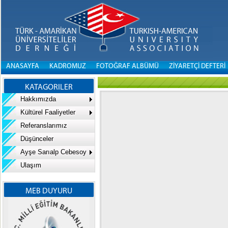
ANASAYFA
KADROMUZ
FOTOĞRAF ALBÜMÜ
ZİYARETÇİ DEFTERİ
KATAGORILER
Hakkımızda
Kültürel Faaliyetler
Referanslarımız
Düşünceler
Ayşe Sarıalp Cebesoy
Ulaşım
MEB DUYURU