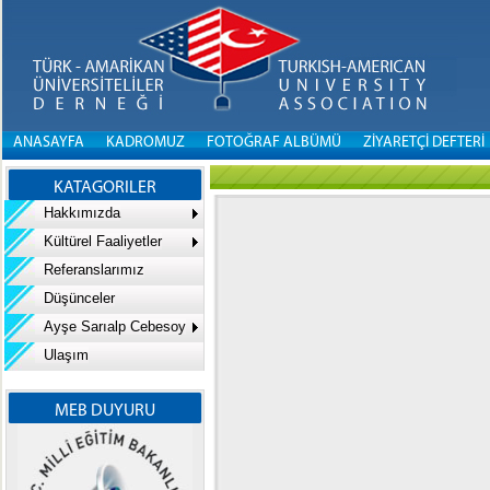
ANASAYFA
KADROMUZ
FOTOĞRAF ALBÜMÜ
ZİYARETÇİ DEFTERİ
KATAGORILER
Hakkımızda
Kültürel Faaliyetler
Referanslarımız
Düşünceler
Ayşe Sarıalp Cebesoy
Ulaşım
MEB DUYURU