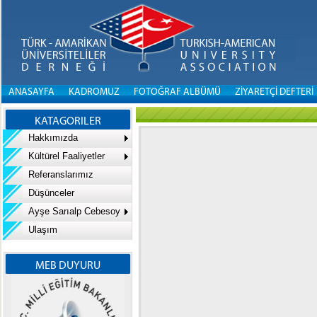
ANASAYFA
KADROMUZ
FOTOĞRAF ALBÜMÜ
ZİYARETÇİ DEFTERİ
KATAGORILER
Hakkımızda
Kültürel Faaliyetler
Referanslarımız
Düşünceler
Ayşe Sarıalp Cebesoy
Ulaşım
MEB DUYURU