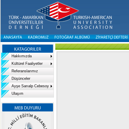
ANASAYFA
KADROMUZ
FOTOĞRAF ALBÜMÜ
ZİYARETÇİ DEFTERİ
KATAGORILER
Hakkımızda
Kültürel Faaliyetler
Referanslarımız
Düşünceler
Ayşe Sarıalp Cebesoy
Ulaşım
MEB DUYURU