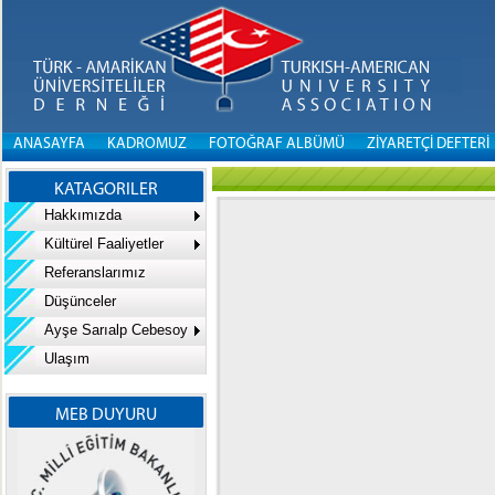
ANASAYFA
KADROMUZ
FOTOĞRAF ALBÜMÜ
ZİYARETÇİ DEFTERİ
KATAGORILER
Hakkımızda
Kültürel Faaliyetler
Referanslarımız
Düşünceler
Ayşe Sarıalp Cebesoy
Ulaşım
MEB DUYURU