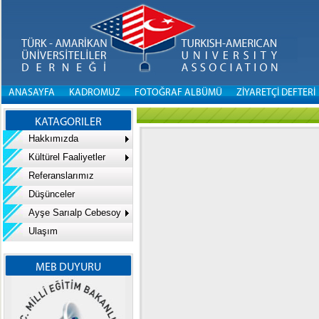
ANASAYFA
KADROMUZ
FOTOĞRAF ALBÜMÜ
ZİYARETÇİ DEFTERİ
KATAGORILER
Hakkımızda
Kültürel Faaliyetler
Referanslarımız
Düşünceler
Ayşe Sarıalp Cebesoy
Ulaşım
MEB DUYURU