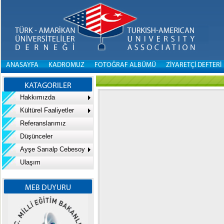
ANASAYFA
KADROMUZ
FOTOĞRAF ALBÜMÜ
ZİYARETÇİ DEFTERİ
KATAGORILER
Hakkımızda
Kültürel Faaliyetler
Referanslarımız
Düşünceler
Ayşe Sarıalp Cebesoy
Ulaşım
MEB DUYURU