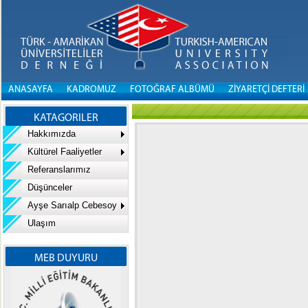
ANASAYFA
KADROMUZ
FOTOĞRAF ALBÜMÜ
ZİYARETÇİ DEFTERİ
KATAGORILER
Hakkımızda
Kültürel Faaliyetler
Referanslarımız
Düşünceler
Ayşe Sarıalp Cebesoy
Ulaşım
MEB DUYURU