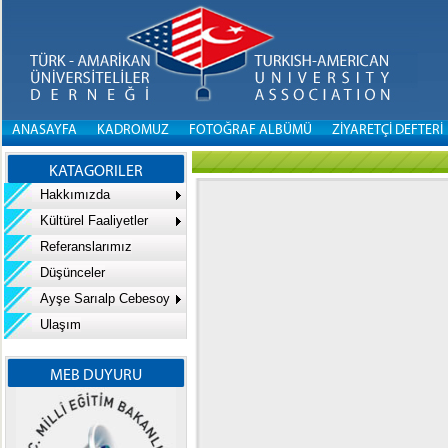
ANASAYFA
KADROMUZ
FOTOĞRAF ALBÜMÜ
ZİYARETÇİ DEFTERİ
KATAGORILER
Hakkımızda
Kültürel Faaliyetler
Referanslarımız
Düşünceler
Ayşe Sarıalp Cebesoy
Ulaşım
MEB DUYURU