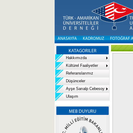
ANASAYFA
KADROMUZ
FOTOĞRAF 
KATAGORILER
Hakkımızda
Kültürel Faaliyetler
Referanslarımız
Düşünceler
Ayşe Sarıalp Cebesoy
Ulaşım
MEB DUYURU