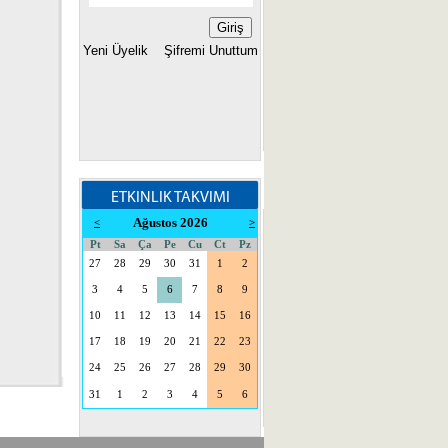
Yeni Üyelik
Şifremi Unuttum
ETKINLIK TAKVIMI
Ağustos 2026
<
>
Pt
Sa
Ça
Pe
Cu
Ct
Pz
27
28
29
30
31
1
2
3
4
5
6
7
8
9
10
11
12
13
14
15
16
17
18
19
20
21
22
23
24
25
26
27
28
29
30
31
1
2
3
4
5
6