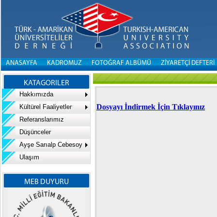
ANASAYFA
KADROMUZ
FOTOĞRAF ALBÜMÜ
ZİYARETÇİ DEFTERİ
KATAGORILER
Hakkımızda
Dosyayı İndirmek İçin Tıklayınız
Kültürel Faaliyetler
Referanslarımız
Düşünceler
Ayşe Sarıalp Cebesoy
Ulaşım
MEB DUYURU