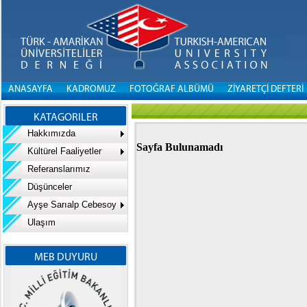
ANASAYFA
KADROMUZ
FOTOĞRAF ALBÜMÜ
ZİYARETÇİ DEFTERİ
KATAGORILER
Hakkımızda
Sayfa Bulunamadı
Kültürel Faaliyetler
Referanslarımız
Düşünceler
Ayşe Sarıalp Cebesoy
Ulaşım
MEB DUYURU