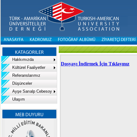
ANASAYFA
KADROMUZ
FOTOĞRAF ALBÜMÜ
ZİYARETÇİ DEFTERİ
KATAGORILER
Hakkımızda
Dosyayı İndirmek İçin Tıklayınız
Kültürel Faaliyetler
Referanslarımız
Düşünceler
Ayşe Sarıalp Cebesoy
Ulaşım
MEB DUYURU